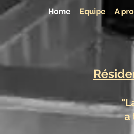
Home
Equipe
A pr
Réside
"L
a