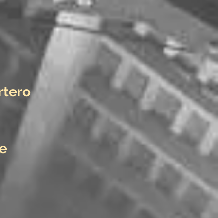
rtero
re