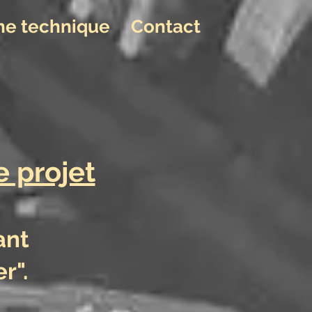
che technique
Contact
e projet
ant
remier".