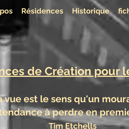
opos
Résidences
Historique
fi
nce
s
de Création pour l
a vue e
s
t le sens qu'un mour
 tendance à perdr
e en p
Tim Etchells